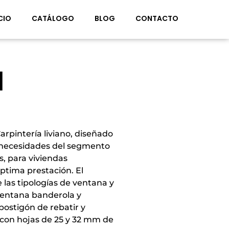
CIO
CATÁLOGO
BLOG
CONTACTO
l
arpintería liviano, diseñado
s necesidades del segmento
s, para viviendas
óptima prestación. El
 las tipologías de ventana y
ventana banderola y
 postigón de rebatir y
 con hojas de 25 y 32 mm de