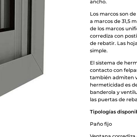
ancho.
Los marcos son de
a marcos de 31,5 
de los marcos unif
corrediza con post
de rebatir. Las hoj
simple.
El sistema de herm
contacto con felpa
también admiten vi
hermeticidad es d
banderola y ventil
las puertas de reba
Tipologías disponi
Paño fijo
Ventana corrediza 