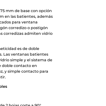
 75 mm de base con opción
mm en las batientes, además
icados para ventana
igón corredizo o postigón
as corredizas admiten vidrio
eticidad es de doble
s. Las ventanas batientes
drio simple y el sistema de
e doble contacto en
uz, y simple contacto para
tir.
bles
de 2 hojas corte a 90°